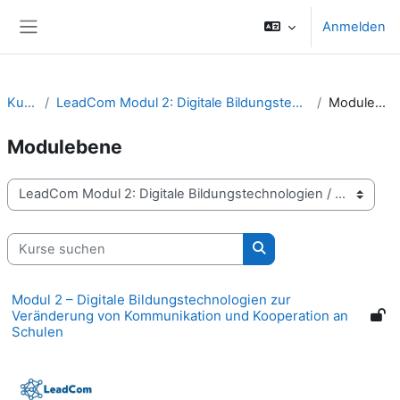
Zum Hauptinhalt
Anmelden
Website-Übersicht
Kurse
LeadCom Modul 2: Digitale Bildungstechnologien
Modulebene
Modulebene
Kursbereiche
Kurse suchen
Kurse suchen
Modul 2 – Digitale Bildungstechnologien zur
Veränderung von Kommunikation und Kooperation an
Schulen